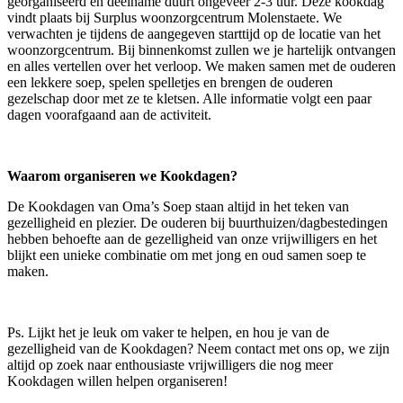
georganiseerd en deelname duurt ongeveer 2-3 uur. Deze kookdag
vindt plaats bij Surplus woonzorgcentrum Molenstaete. We
verwachten je tijdens de aangegeven starttijd op de locatie van het
woonzorgcentrum. Bij binnenkomst zullen we je hartelijk ontvangen
en alles vertellen over het verloop. We maken samen met de ouderen
een lekkere soep, spelen spelletjes en brengen de ouderen
gezelschap door met ze te kletsen. Alle informatie volgt een paar
dagen voorafgaand aan de activiteit.
Waarom organiseren we Kookdagen?
De Kookdagen van Oma’s Soep staan altijd in het teken van
gezelligheid en plezier. De ouderen bij buurthuizen/dagbestedingen
hebben behoefte aan de gezelligheid van onze vrijwilligers en het
blijkt een unieke combinatie om met jong en oud samen soep te
maken.
Ps. Lijkt het je leuk om vaker te helpen, en hou je van de
gezelligheid van de Kookdagen? Neem contact met ons op, we zijn
altijd op zoek naar enthousiaste vrijwilligers die nog meer
Kookdagen willen helpen organiseren!