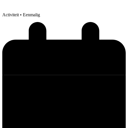
Activiteit
• Eenmalig