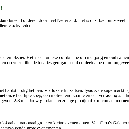
!
dan duizend ouderen door heel Nederland. Het is ons doel om zoveel mog
ende activiteiten.
heid en plezier. Het is een unieke combinatie om met jong en oud same
op verschillende locaties georganiseerd en deelname duurt ongeveer 2
 hardst nodig hebben. Via lokale huisartsen, fysio’s, de supermarkt bi
et onze heerlijke soep, een motiverend kaartje en een verrassing aan hu
ngeveer 2-3 uur. Jouw glimlach, gezellige praatje of kort contact mom
aar lokaal en nationaal grote en kleine evenementen. Van Oma’s Gala 
 eerstvolgende grote evenementen.