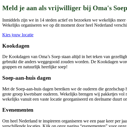
Meld je aan als vrijwilliger bij Oma's Soep
Inmiddels zijn we in 14 steden actief en bezoeken we wekelijks meer 
Wekelijks organiseren we op dit moment door heel Nederland verschill
Kies jouw locatie
Kookdagen
De Kookdagen van Oma’s Soep staan altijd in het teken van gezellig
gebruikt die anders weggegooid zouden worden. De Kookdagen worden 
grappen en natuurlijk heerlijke soep!
Soep-aan-huis dagen
Met de Soep-aan-huis dagen bereiken we de ouderen die gezelschap het
grote groep kwetsbare ouderen. Wekelijks brengen wij pakketjes vol m
wekelijks vanuit een vaste locatie georganiseerd en deelname duurt o
Evenementen
Om heel Nederland te inspireren organiseren we een paar keer per j
verschillende locaties. Kijk op onze pagina “evenementen” voor onze