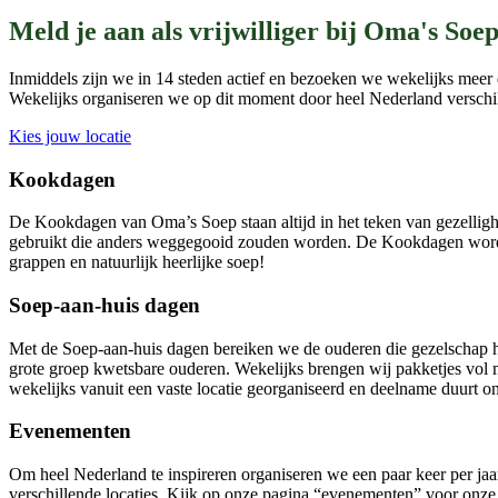
Meld je aan als vrijwilliger bij Oma's Soep
Inmiddels zijn we in 14 steden actief en bezoeken we wekelijks meer 
Wekelijks organiseren we op dit moment door heel Nederland verschill
Kies jouw locatie
Kookdagen
De Kookdagen van Oma’s Soep staan altijd in het teken van gezellig
gebruikt die anders weggegooid zouden worden. De Kookdagen worden 
grappen en natuurlijk heerlijke soep!
Soep-aan-huis dagen
Met de Soep-aan-huis dagen bereiken we de ouderen die gezelschap het
grote groep kwetsbare ouderen. Wekelijks brengen wij pakketjes vol m
wekelijks vanuit een vaste locatie georganiseerd en deelname duurt o
Evenementen
Om heel Nederland te inspireren organiseren we een paar keer per j
verschillende locaties. Kijk op onze pagina “evenementen” voor onze