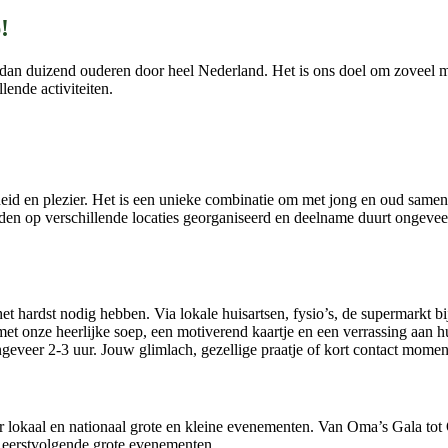
!
dan duizend ouderen door heel Nederland. Het is ons doel om zoveel mog
ende activiteiten.
heid en plezier. Het is een unieke combinatie om met jong en oud same
op verschillende locaties georganiseerd en deelname duurt ongeveer 2
 hardst nodig hebben. Via lokale huisartsen, fysio’s, de supermarkt bi
et onze heerlijke soep, een motiverend kaartje en een verrassing aan hu
ngeveer 2-3 uur. Jouw glimlach, gezellige praatje of kort contact mom
aar lokaal en nationaal grote en kleine evenementen. Van Oma’s Gala 
 eerstvolgende grote evenementen.