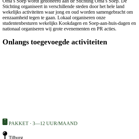
Oma’s Soep wordt gedoneerd aan de Stichting Oma’s Soep. De
Stichting organiseert in verschillende steden door het hele land
wekelijks activiteiten waar jong en oud worden samengebracht om
eenzaamheid tegen te gaan. Lokaal organiseren onze
studentenbesturen wekelijks Kookdagen en Soep-aan-huis-dagen en
nationaal organiseren wij grote evenementen en PR acties.
Onlangs toegevoegde activiteiten
PAKKET · 3—12 UUR/MAAND
Tilburg