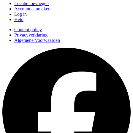
Locatie toevoegen
Account aanmaken
Log in
Help
Content policy
Privacyverklaring
Algemene Voorwaarden