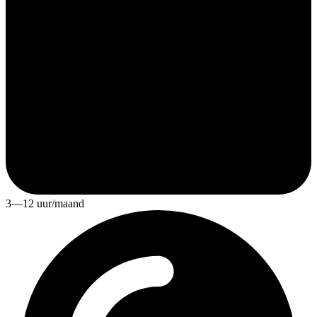
3—12 uur/maand