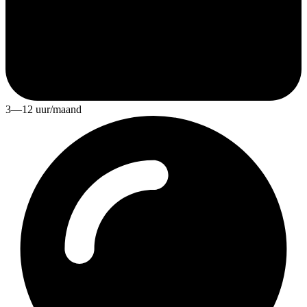
3—12 uur/maand