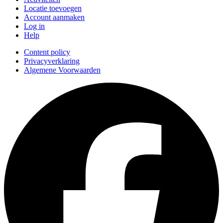
Locatie toevoegen
Account aanmaken
Log in
Help
Content policy
Privacyverklaring
Algemene Voorwaarden