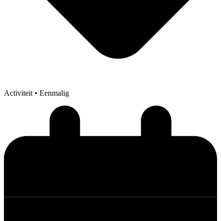
Activiteit
• Eenmalig