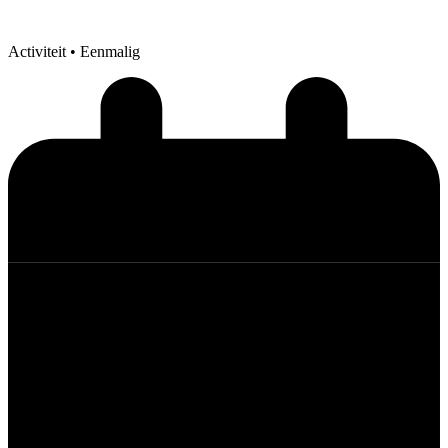
Activiteit
• Eenmalig