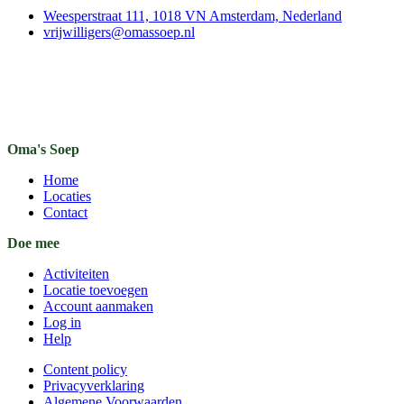
Weesperstraat 111, 1018 VN Amsterdam, Nederland
vrijwilligers@omassoep.nl
Oma's Soep
Home
Locaties
Contact
Doe mee
Activiteiten
Locatie toevoegen
Account aanmaken
Log in
Help
Content policy
Privacyverklaring
Algemene Voorwaarden