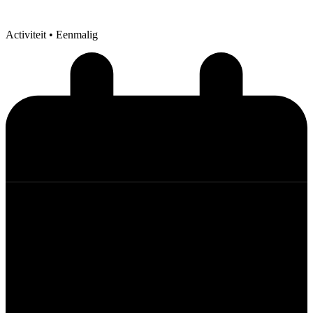
Activiteit
• Eenmalig