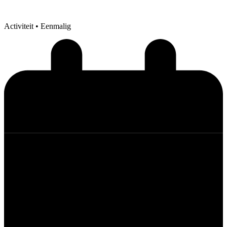
Activiteit
• Eenmalig