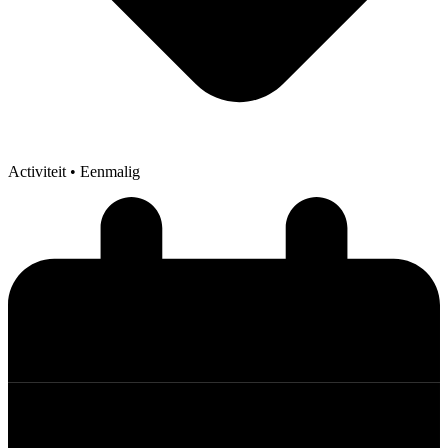
Activiteit
• Eenmalig