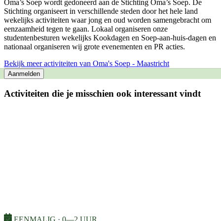
Oma’s Soep wordt gedoneerd aan de Stichting Oma’s Soep. De
Stichting organiseert in verschillende steden door het hele land
wekelijks activiteiten waar jong en oud worden samengebracht om
eenzaamheid tegen te gaan. Lokaal organiseren onze
studentenbesturen wekelijks Kookdagen en Soep-aan-huis-dagen en
nationaal organiseren wij grote evenementen en PR acties.
Bekijk meer activiteiten van Oma's Soep - Maastricht
Aanmelden
Activiteiten die je misschien ook interessant vindt
EENMALIG · 0—2 UUR