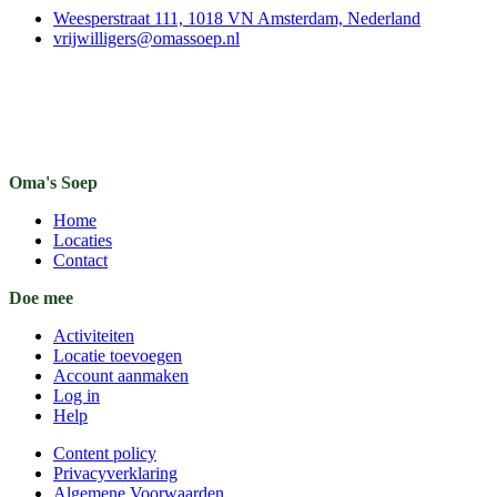
Weesperstraat 111, 1018 VN Amsterdam, Nederland
vrijwilligers@omassoep.nl
Oma's Soep
Home
Locaties
Contact
Doe mee
Activiteiten
Locatie toevoegen
Account aanmaken
Log in
Help
Content policy
Privacyverklaring
Algemene Voorwaarden