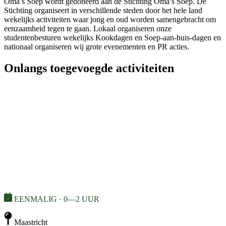
Oma’s Soep wordt gedoneerd aan de Stichting Oma’s Soep. De
Stichting organiseert in verschillende steden door het hele land
wekelijks activiteiten waar jong en oud worden samengebracht om
eenzaamheid tegen te gaan. Lokaal organiseren onze
studentenbesturen wekelijks Kookdagen en Soep-aan-huis-dagen en
nationaal organiseren wij grote evenementen en PR acties.
Onlangs toegevoegde activiteiten
EENMALIG · 0—2 UUR
Maastricht