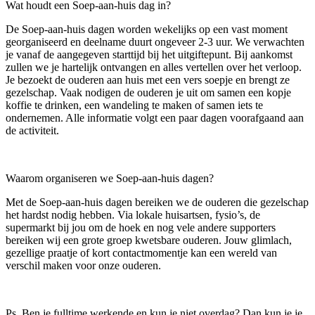
Wat houdt een Soep-aan-huis dag in?
De Soep-aan-huis dagen worden wekelijks op een vast moment
georganiseerd en deelname duurt ongeveer 2-3 uur. We verwachten
je vanaf de aangegeven starttijd bij het uitgiftepunt. Bij aankomst
zullen we je hartelijk ontvangen en alles vertellen over het verloop.
Je bezoekt de ouderen aan huis met een vers soepje en brengt ze
gezelschap. Vaak nodigen de ouderen je uit om samen een kopje
koffie te drinken, een wandeling te maken of samen iets te
ondernemen. Alle informatie volgt een paar dagen voorafgaand aan
de activiteit.
Waarom organiseren we Soep-aan-huis dagen?
Met de Soep-aan-huis dagen bereiken we de ouderen die gezelschap
het hardst nodig hebben. Via lokale huisartsen, fysio’s, de
supermarkt bij jou om de hoek en nog vele andere supporters
bereiken wij een grote groep kwetsbare ouderen. Jouw glimlach,
gezellige praatje of kort contactmomentje kan een wereld van
verschil maken voor onze ouderen.
Ps. Ben je fulltime werkende en kun je niet overdag? Dan kun je je