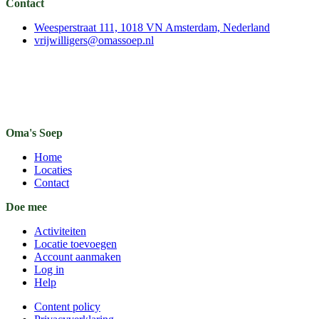
Contact
Weesperstraat 111, 1018 VN Amsterdam, Nederland
vrijwilligers@omassoep.nl
Oma's Soep
Home
Locaties
Contact
Doe mee
Activiteiten
Locatie toevoegen
Account aanmaken
Log in
Help
Content policy