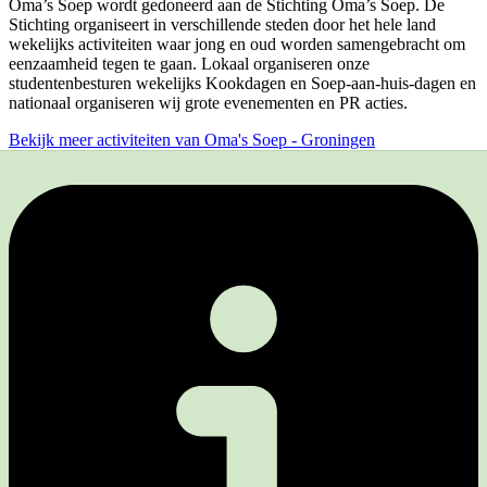
Oma’s Soep wordt gedoneerd aan de Stichting Oma’s Soep. De
Stichting organiseert in verschillende steden door het hele land
wekelijks activiteiten waar jong en oud worden samengebracht om
eenzaamheid tegen te gaan. Lokaal organiseren onze
studentenbesturen wekelijks Kookdagen en Soep-aan-huis-dagen en
nationaal organiseren wij grote evenementen en PR acties.
Bekijk meer activiteiten van Oma's Soep - Groningen