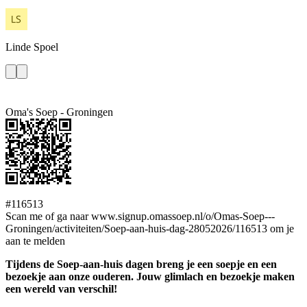
Linde
Spoel
Oma's Soep - Groningen
#116513
Scan me of ga naar www.signup.omassoep.nl/o/Omas-Soep---
Groningen/activiteiten/Soep-aan-huis-dag-28052026/116513 om je
aan te melden
Tijdens de Soep-aan-huis dagen breng je een soepje en een
bezoekje aan onze ouderen. Jouw glimlach en bezoekje maken
een wereld van verschil!