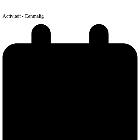
Activiteit
• Eenmalig