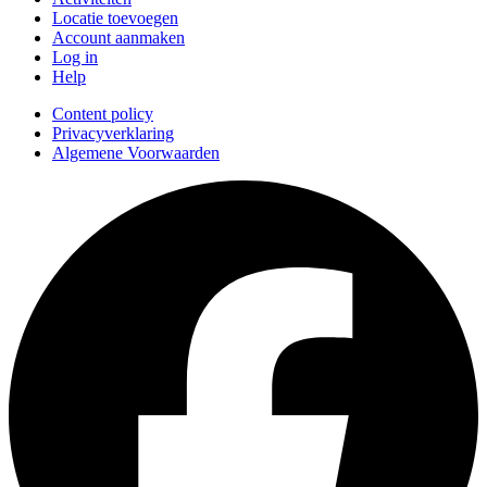
Locatie toevoegen
Account aanmaken
Log in
Help
Content policy
Privacyverklaring
Algemene Voorwaarden