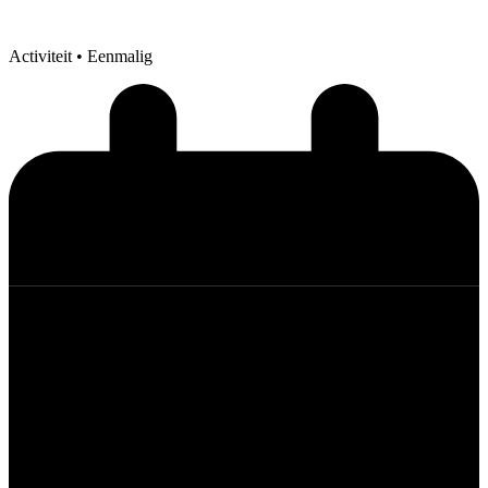
Activiteit
• Eenmalig