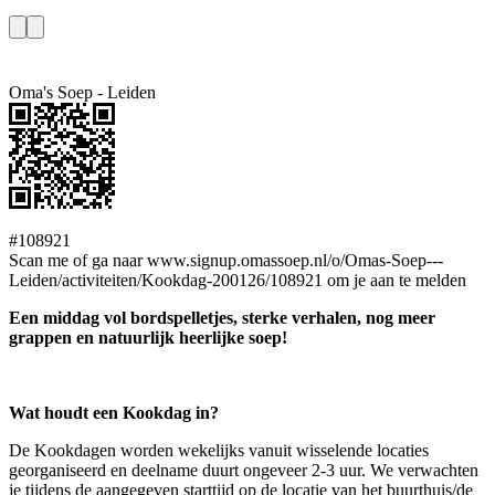
Oma's Soep - Leiden
#108921
Scan me of ga naar www.signup.omassoep.nl/o/Omas-Soep---
Leiden/activiteiten/Kookdag-200126/108921 om je aan te melden
Een middag vol bordspelletjes, sterke verhalen, nog meer
grappen en natuurlijk heerlijke soep!
Wat houdt een Kookdag in?
De Kookdagen worden wekelijks vanuit wisselende locaties
georganiseerd en deelname duurt ongeveer 2-3 uur. We verwachten
je tijdens de aangegeven starttijd op de locatie van het buurthuis/de