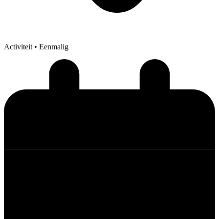
Activiteit
• Eenmalig