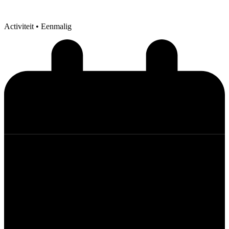
Activiteit
• Eenmalig