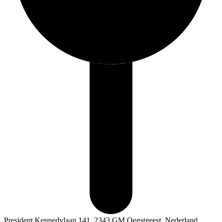
President Kennedylaan 141, 2343 GM Oegstgeest, Nederland