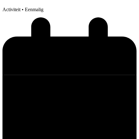
Activiteit
• Eenmalig