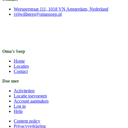
Weesperstraat 111, 1018 VN Amsterdam, Nederland
vrijwilligers@omassoep.nl
Oma's Soep
Home
Locaties
Contact
Doe mee
Activiteiten
Locatie toevoegen
Account aanmaken
Log in
Help
Content policy
Privacyverklaring