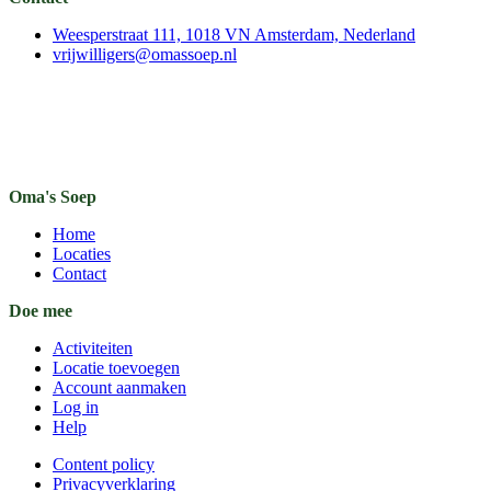
Weesperstraat 111, 1018 VN Amsterdam, Nederland
vrijwilligers@omassoep.nl
Oma's Soep
Home
Locaties
Contact
Doe mee
Activiteiten
Locatie toevoegen
Account aanmaken
Log in
Help
Content policy
Privacyverklaring