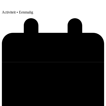
Activiteit
• Eenmalig