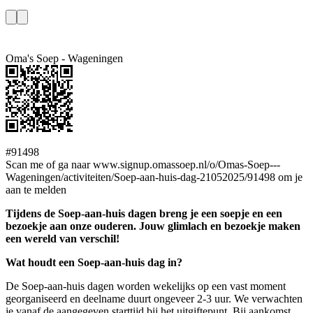
Oma's Soep - Wageningen
#91498
Scan me of ga naar www.signup.omassoep.nl/o/Omas-Soep---
Wageningen/activiteiten/Soep-aan-huis-dag-21052025/91498 om je
aan te melden
Tijdens de Soep-aan-huis dagen breng je een soepje en een
bezoekje aan onze ouderen. Jouw glimlach en bezoekje maken
een wereld van verschil!
Wat houdt een Soep-aan-huis dag in?
De Soep-aan-huis dagen worden wekelijks op een vast moment
georganiseerd en deelname duurt ongeveer 2-3 uur. We verwachten
je vanaf de aangegeven starttijd bij het uitgiftepunt. Bij aankomst