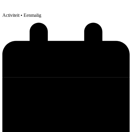
Activiteit
• Eenmalig