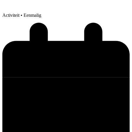
Activiteit
• Eenmalig