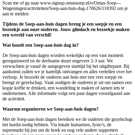
Scan me of ga naar www.signup.omassoep.nl/o/Omas-Soep---
Wageningen/activiteiten/Soep-aan-huis-dag-170626/118392 om je
aan te melden
Tijdens de Soep-aan-huis dagen breng je een soepje en een
bezoekje aan onze ouderen. Jouw glimlach en bezoekje maken
een wereld van verschil!
Wat houdt een Soep-aan-huis dag in?
De Soep-aan-huis dagen worden wekelijks op een vast moment
georganiseerd en de deelname duurt ongeveer 2-3 uur. We
verwachten je vanaf de aangegeven starttijd bij het uitgiftepunt. Bij
aankomst zullen we je hartelijk ontvangen en alles vertellen over het
verloop. Je bezoekt de ouderen aan huis met een vers soepje en
brengt ze gezelschap. Vaak nodigen de ouderen je uit om samen een
kopje koffie te drinken, een wandeling te maken of samen iets te
ondernemen. Alle informatie volgt een paar dagen voorafgaand aan
de activiteit.
Waarom organiseren we Soep-aan-huis dagen?
Met de Soep-aan-huis dagen bereiken we de ouderen die gezelschap
het hardst nodig hebben. Via lokale huisartsen, fysio’s, de
supermarkt bij jou om de hoek en nog vele andere supporters