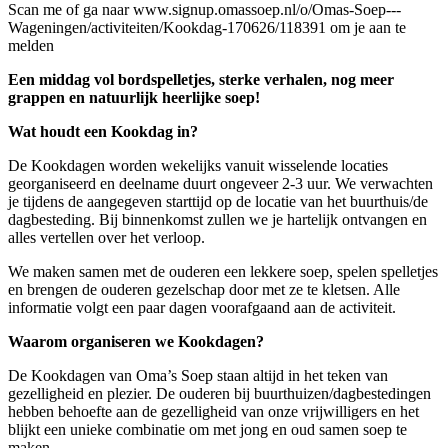
Scan me of ga naar www.signup.omassoep.nl/o/Omas-Soep---
Wageningen/activiteiten/Kookdag-170626/118391 om je aan te
melden
Een middag vol bordspelletjes, sterke verhalen, nog meer
grappen en natuurlijk heerlijke soep!
Wat houdt een Kookdag in?
De Kookdagen worden wekelijks vanuit wisselende locaties
georganiseerd en deelname duurt ongeveer 2-3 uur. We verwachten
je tijdens de aangegeven starttijd op de locatie van het buurthuis/de
dagbesteding. Bij binnenkomst zullen we je hartelijk ontvangen en
alles vertellen over het verloop.
We maken samen met de ouderen een lekkere soep, spelen spelletjes
en brengen de ouderen gezelschap door met ze te kletsen. Alle
informatie volgt een paar dagen voorafgaand aan de activiteit.
Waarom organiseren we Kookdagen?
De Kookdagen van Oma’s Soep staan altijd in het teken van
gezelligheid en plezier. De ouderen bij buurthuizen/dagbestedingen
hebben behoefte aan de gezelligheid van onze vrijwilligers en het
blijkt een unieke combinatie om met jong en oud samen soep te
maken.