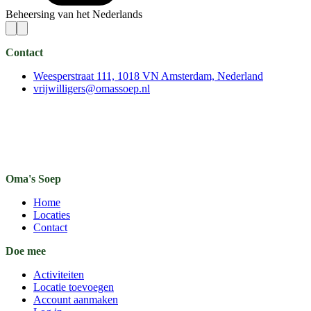
Beheersing van het Nederlands
Contact
Weesperstraat 111, 1018 VN Amsterdam, Nederland
vrijwilligers@omassoep.nl
Oma's Soep
Home
Locaties
Contact
Doe mee
Activiteiten
Locatie toevoegen
Account aanmaken