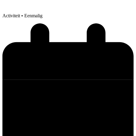
Activiteit
• Eenmalig