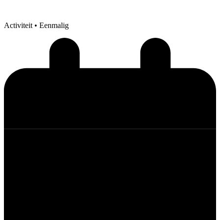
Activiteit
• Eenmalig