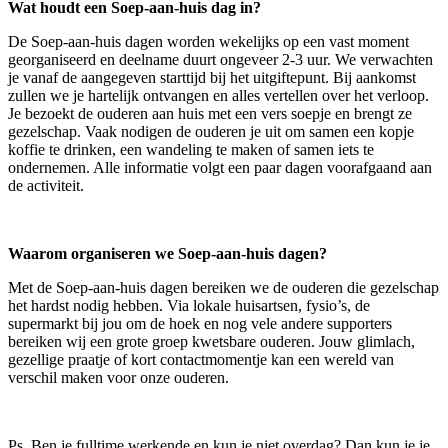
Wat houdt een Soep-aan-huis dag in?
De Soep-aan-huis dagen worden wekelijks op een vast moment
georganiseerd en deelname duurt ongeveer 2-3 uur. We verwachten
je vanaf de aangegeven starttijd bij het uitgiftepunt. Bij aankomst
zullen we je hartelijk ontvangen en alles vertellen over het verloop.
Je bezoekt de ouderen aan huis met een vers soepje en brengt ze
gezelschap. Vaak nodigen de ouderen je uit om samen een kopje
koffie te drinken, een wandeling te maken of samen iets te
ondernemen. Alle informatie volgt een paar dagen voorafgaand aan
de activiteit.
Waarom organiseren we Soep-aan-huis dagen?
Met de Soep-aan-huis dagen bereiken we de ouderen die gezelschap
het hardst nodig hebben. Via lokale huisartsen, fysio’s, de
supermarkt bij jou om de hoek en nog vele andere supporters
bereiken wij een grote groep kwetsbare ouderen. Jouw glimlach,
gezellige praatje of kort contactmomentje kan een wereld van
verschil maken voor onze ouderen.
Ps. Ben je fulltime werkende en kun je niet overdag? Dan kun je je