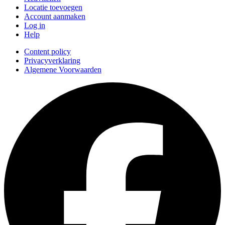
Locatie toevoegen
Account aanmaken
Log in
Help
Content policy
Privacyverklaring
Algemene Voorwaarden