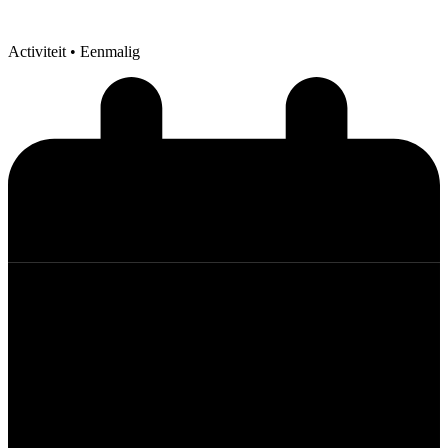
Activiteit
• Eenmalig