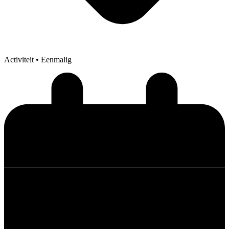
Activiteit
• Eenmalig