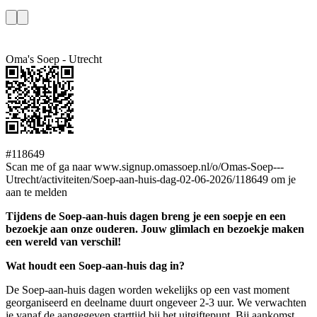
Oma's Soep - Utrecht
#118649
Scan me of ga naar www.signup.omassoep.nl/o/Omas-Soep---
Utrecht/activiteiten/Soep-aan-huis-dag-02-06-2026/118649 om je
aan te melden
Tijdens de Soep-aan-huis dagen breng je een soepje en een
bezoekje aan onze ouderen. Jouw glimlach en bezoekje maken
een wereld van verschil!
Wat houdt een Soep-aan-huis dag in?
De Soep-aan-huis dagen worden wekelijks op een vast moment
georganiseerd en deelname duurt ongeveer 2-3 uur. We verwachten
je vanaf de aangegeven starttijd bij het uitgiftepunt. Bij aankomst