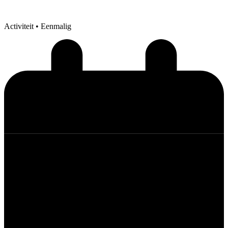
Activiteit
• Eenmalig