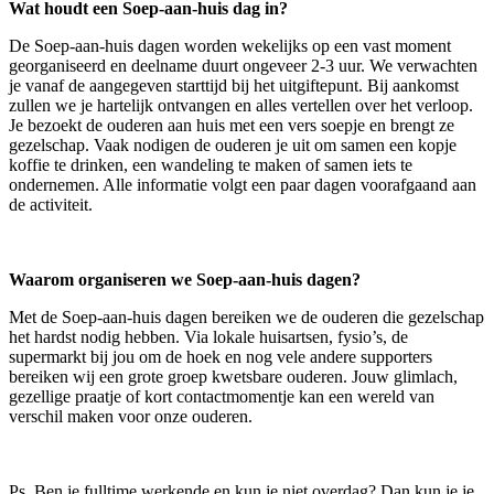
Wat houdt een Soep-aan-huis dag in?
De Soep-aan-huis dagen worden wekelijks op een vast moment
georganiseerd en deelname duurt ongeveer 2-3 uur. We verwachten
je vanaf de aangegeven starttijd bij het uitgiftepunt. Bij aankomst
zullen we je hartelijk ontvangen en alles vertellen over het verloop.
Je bezoekt de ouderen aan huis met een vers soepje en brengt ze
gezelschap. Vaak nodigen de ouderen je uit om samen een kopje
koffie te drinken, een wandeling te maken of samen iets te
ondernemen. Alle informatie volgt een paar dagen voorafgaand aan
de activiteit.
Waarom organiseren we Soep-aan-huis dagen?
Met de Soep-aan-huis dagen bereiken we de ouderen die gezelschap
het hardst nodig hebben. Via lokale huisartsen, fysio’s, de
supermarkt bij jou om de hoek en nog vele andere supporters
bereiken wij een grote groep kwetsbare ouderen. Jouw glimlach,
gezellige praatje of kort contactmomentje kan een wereld van
verschil maken voor onze ouderen.
Ps. Ben je fulltime werkende en kun je niet overdag? Dan kun je je