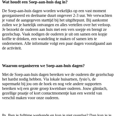
Wat houdt een Soep-aan-huis dag in?
De Soep-aan-huis dagen worden wekelijks op een vast moment
georganiseerd en deelname duurt ongeveer 2-3 uur. We verwachten
je vanaf de aangegeven starttijd bij het uitgiftepunt. Bij aankomst
zullen we je hartelijk ontvangen en alles vertellen over het verloop.
Je bezoekt de ouderen aan huis met een vers soepje en brengt ze
gezelschap. Vaak nodigen de ouderen je uit om samen een kopje
koffie te drinken, een wandeling te maken of samen iets te
ondernemen. Alle informatie volgt een paar dagen voorafgaand aan
de activiteit.
Waarom organiseren we Soep-aan-huis dagen?
Met de Soep-aan-huis dagen bereiken we de ouderen die gezelschap
het hardst nodig hebben. Via lokale huisartsen, fysio’s, de
supermarkt bij jou om de hoek en nog vele andere supporters
bereiken wij een grote groep kwetsbare ouderen. Jouw glimlach,
gezellige praatje of kort contactmomentje kan een wereld van
verschil maken voor onze ouderen.
Ps. Ben je fulltime werkende en kun je niet overdag? Dan kun je je