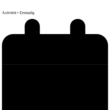
Activiteit
• Eenmalig