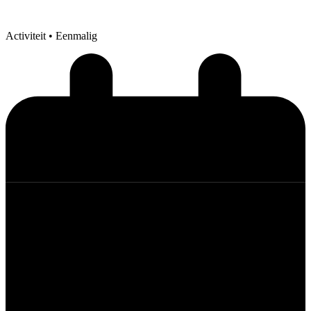
Activiteit
• Eenmalig