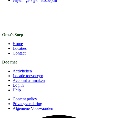
vrijwilligers@omassoep.nl
Oma's Soep
Home
Locaties
Contact
Doe mee
Activiteiten
Locatie toevoegen
Account aanmaken
Log in
Help
Content policy
Privacyverklaring
Algemene Voorwaarden