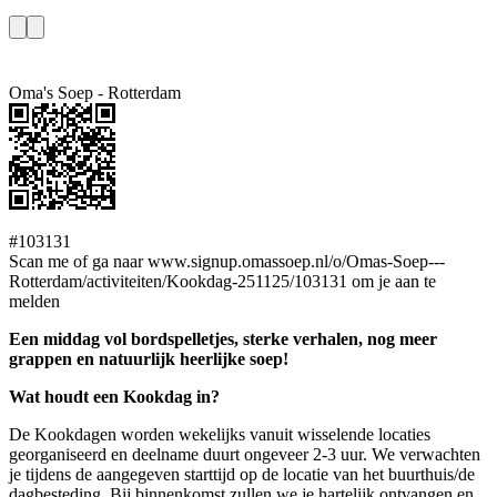
Oma's Soep - Rotterdam
#103131
Scan me of ga naar www.signup.omassoep.nl/o/Omas-Soep---
Rotterdam/activiteiten/Kookdag-251125/103131 om je aan te
melden
Een middag vol bordspelletjes, sterke verhalen, nog meer
grappen en natuurlijk heerlijke soep!
Wat houdt een Kookdag in?
De Kookdagen worden wekelijks vanuit wisselende locaties
georganiseerd en deelname duurt ongeveer 2-3 uur. We verwachten
je tijdens de aangegeven starttijd op de locatie van het buurthuis/de
dagbesteding. Bij binnenkomst zullen we je hartelijk ontvangen en