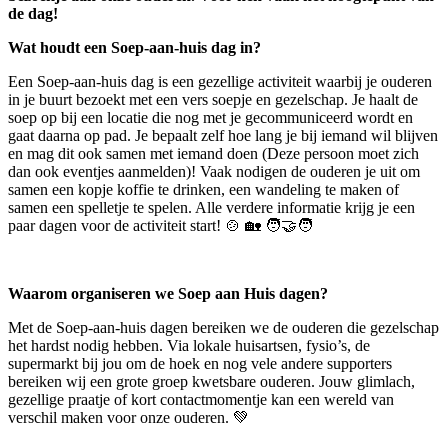
de dag!
Wat houdt een Soep-aan-huis dag in?
Een Soep-aan-huis dag is een gezellige activiteit waarbij je ouderen
in je buurt bezoekt met een vers soepje en gezelschap. Je haalt de
soep op bij een locatie die nog met je gecommuniceerd wordt en
gaat daarna op pad. Je bepaalt zelf hoe lang je bij iemand wil blijven
en mag dit ook samen met iemand doen (Deze persoon moet zich
dan ook eventjes aanmelden)! Vaak nodigen de ouderen je uit om
samen een kopje koffie te drinken, een wandeling te maken of
samen een spelletje te spelen. Alle verdere informatie krijg je een
paar dagen voor de activiteit start! 🍲 🏡 🧑‍🤝‍🧑
Waarom organiseren we Soep aan Huis dagen?
Met de Soep-aan-huis dagen bereiken we de ouderen die gezelschap
het hardst nodig hebben. Via lokale huisartsen, fysio’s, de
supermarkt bij jou om de hoek en nog vele andere supporters
bereiken wij een grote groep kwetsbare ouderen. Jouw glimlach,
gezellige praatje of kort contactmomentje kan een wereld van
verschil maken voor onze ouderen. 💚