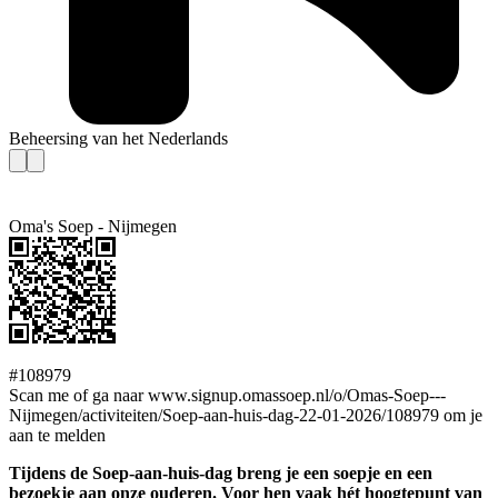
Beheersing van het Nederlands
Oma's Soep - Nijmegen
#108979
Scan me of ga naar www.signup.omassoep.nl/o/Omas-Soep---
Nijmegen/activiteiten/Soep-aan-huis-dag-22-01-2026/108979 om je
aan te melden
Tijdens de Soep-aan-huis-dag breng je een soepje en een
bezoekje aan onze ouderen. Voor hen vaak hét hoogtepunt van