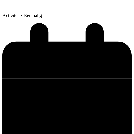
Activiteit
• Eenmalig