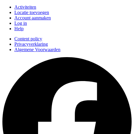
Activiteiten
Locatie toevoegen
Account aanmaken
Log in
Help
Content policy
Privacyverklaring
Algemene Voorwaarden