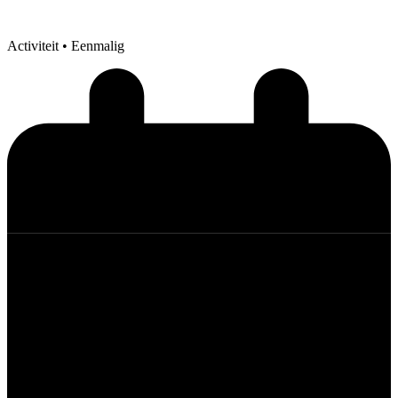
Activiteit
• Eenmalig