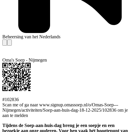
Beheersing van het Nederlands
Oma's Soep - Nijmegen
#102836
Scan me of ga naar www.signup.omassoep.nl/o/Omas-Soep---
Nijmegen/activiteiten/Soep-aan-huis-dag-18-12-2025/102836 om je
aan te melden
Tijdens de Soep-aan-huis-dag breng je een soepje en een
bezoekje aan onze ouderen. Voor hen vaak hét hoogtepunt van