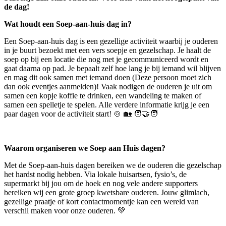
de dag!
Wat houdt een Soep-aan-huis dag in?
Een Soep-aan-huis dag is een gezellige activiteit waarbij je ouderen
in je buurt bezoekt met een vers soepje en gezelschap. Je haalt de
soep op bij een locatie die nog met je gecommuniceerd wordt en
gaat daarna op pad. Je bepaalt zelf hoe lang je bij iemand wil blijven
en mag dit ook samen met iemand doen (Deze persoon moet zich
dan ook eventjes aanmelden)! Vaak nodigen de ouderen je uit om
samen een kopje koffie te drinken, een wandeling te maken of
samen een spelletje te spelen. Alle verdere informatie krijg je een
paar dagen voor de activiteit start! 🍲 🏡 🧑‍🤝‍🧑
Waarom organiseren we Soep aan Huis dagen?
Met de Soep-aan-huis dagen bereiken we de ouderen die gezelschap
het hardst nodig hebben. Via lokale huisartsen, fysio’s, de
supermarkt bij jou om de hoek en nog vele andere supporters
bereiken wij een grote groep kwetsbare ouderen. Jouw glimlach,
gezellige praatje of kort contactmomentje kan een wereld van
verschil maken voor onze ouderen. 💚