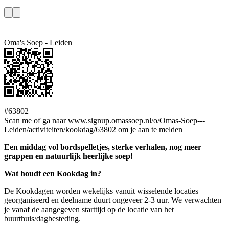
Oma's Soep - Leiden
#63802
Scan me of ga naar www.signup.omassoep.nl/o/Omas-Soep---
Leiden/activiteiten/kookdag/63802 om je aan te melden
Een middag vol bordspelletjes, sterke verhalen, nog meer
grappen en natuurlijk heerlijke soep!
Wat houdt een Kookdag in?
De Kookdagen worden wekelijks vanuit wisselende locaties
georganiseerd en deelname duurt ongeveer 2-3 uur. We verwachten
je vanaf de aangegeven starttijd op de locatie van het
buurthuis/dagbesteding.