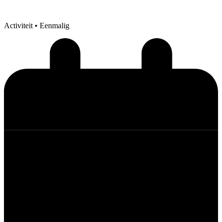
Activiteit
• Eenmalig