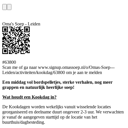
Oma's Soep - Leiden
#63800
Scan me of ga naar www.signup.omassoep.nl/o/Omas-Soep---
Leiden/activiteiten/kookdag/63800 om je aan te melden
Een middag vol bordspelletjes, sterke verhalen, nog meer
grappen en natuurlijk heerlijke soep!
Wat houdt een Kookdag in?
De Kookdagen worden wekelijks vanuit wisselende locaties
georganiseerd en deelname duurt ongeveer 2-3 uur. We verwachten
je vanaf de aangegeven starttijd op de locatie van het
buurthuis/dagbesteding.