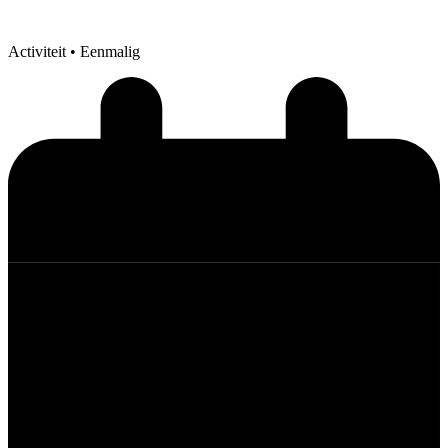
Activiteit
• Eenmalig