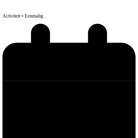
Activiteit
• Eenmalig