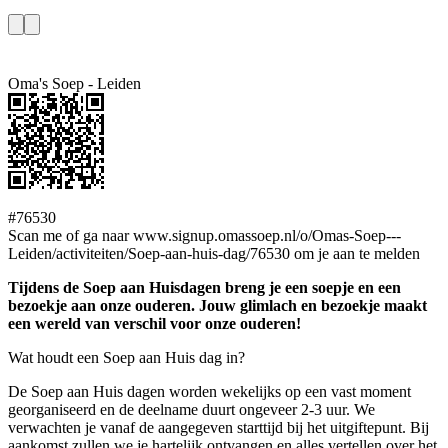
Oma's Soep - Leiden
#76530
Scan me of ga naar www.signup.omassoep.nl/o/Omas-Soep---
Leiden/activiteiten/Soep-aan-huis-dag/76530 om je aan te melden
Tijdens de Soep aan Huisdagen breng je een soepje en een
bezoekje aan onze ouderen. Jouw glimlach en bezoekje maakt
een wereld van verschil voor onze ouderen!
Wat houdt een Soep aan Huis dag in?
De Soep aan Huis dagen worden wekelijks op een vast moment
georganiseerd en de deelname duurt ongeveer 2-3 uur. We
verwachten je vanaf de aangegeven starttijd bij het uitgiftepunt. Bij
aankomst zullen we je hartelijk ontvangen en alles vertellen over het