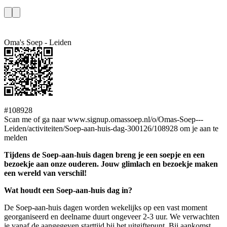
Oma's Soep - Leiden
#108928
Scan me of ga naar www.signup.omassoep.nl/o/Omas-Soep---
Leiden/activiteiten/Soep-aan-huis-dag-300126/108928 om je aan te
melden
Tijdens de Soep-aan-huis dagen breng je een soepje en een
bezoekje aan onze ouderen. Jouw glimlach en bezoekje maken
een wereld van verschil!
Wat houdt een Soep-aan-huis dag in?
De Soep-aan-huis dagen worden wekelijks op een vast moment
georganiseerd en deelname duurt ongeveer 2-3 uur. We verwachten
je vanaf de aangegeven starttijd bij het uitgiftepunt. Bij aankomst