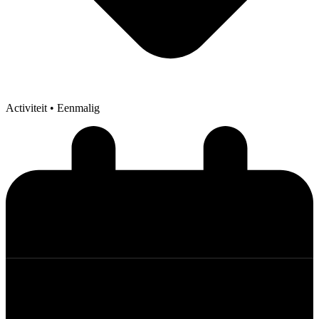
Activiteit
• Eenmalig