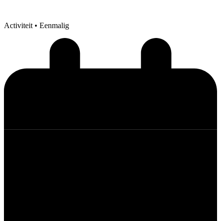
Activiteit
• Eenmalig