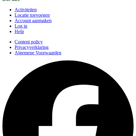
Activiteiten
Locatie toevoegen
Account aanmaken
Log in
Help
Content policy
Privacyverklaring
Algemene Voorwaarden