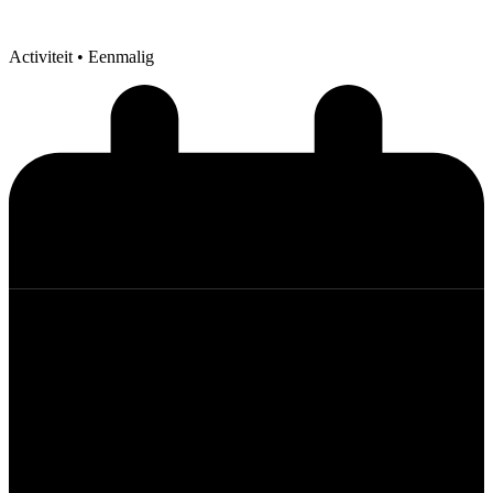
Activiteit
• Eenmalig