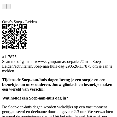
Oma's Soep - Leiden
#117875
Scan me of ga naar www.signup.omassoep.nl/o/Omas-Soep---
Leiden/activiteiten/Soep-aan-huis-dag-290526/117875 om je aan te
melden
Tijdens de Soep-aan-huis dagen breng je een soepje en een
bezoekje aan onze ouderen. Jouw glimlach en bezoekje maken
een wereld van verschil!
Wat houdt een Soep-aan-huis dag in?
De Soep-aan-huis dagen worden wekelijks op een vast moment
georganiseerd en deelname duurt ongeveer 2-3 uur. We verwachten
je vanaf de aangegeven starttijd bij het uitgiftepunt. Bij aankomst