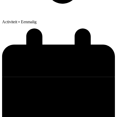
Activiteit
• Eenmalig