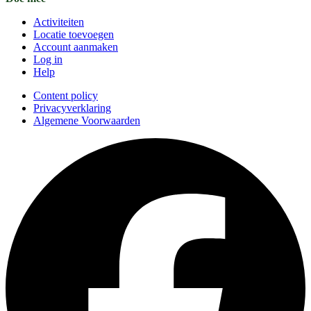
Activiteiten
Locatie toevoegen
Account aanmaken
Log in
Help
Content policy
Privacyverklaring
Algemene Voorwaarden