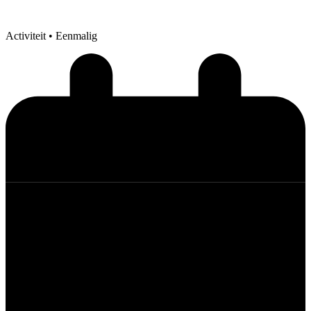
Activiteit
• Eenmalig