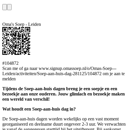
Oma's Soep - Leiden
#104872
Scan me of ga naar www.signup.omassoep.nl/o/Omas-Soep---
Leiden/activiteiten/Soep-aan-huis-dag-281125/104872 om je aan te
melden
Tijdens de Soep-aan-huis dagen breng je een soepje en een
bezoekje aan onze ouderen. Jouw glimlach en bezoekje maken
een wereld van verschil!
Wat houdt een Soep-aan-huis dag in?
De Soep-aan-huis dagen worden wekelijks op een vast moment
georganiseerd en deelname duurt ongeveer 2-3 uur. We verwachten
je vanaf de aangegeven starttijd bij het uitgiftepunt. Bij aankomst