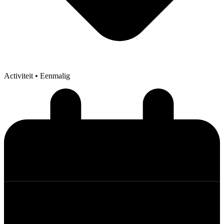
Activiteit
• Eenmalig