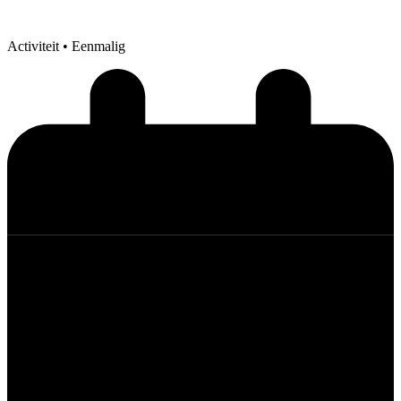
Activiteit
• Eenmalig