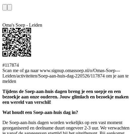
Oma's Soep - Leiden
#117874
Scan me of ga naar www.signup.omassoep.nl/o/Omas-Soep---
Leiden/activiteiten/Soep-aan-huis-dag-220526/117874 om je aan te
melden
Tijdens de Soep-aan-huis dagen breng je een soepje en een
bezoekje aan onze ouderen. Jouw glimlach en bezoekje maken
een wereld van verschil!
Wat houdt een Soep-aan-huis dag in?
De Soep-aan-huis dagen worden wekelijks op een vast moment
georganiseerd en deelname duurt ongeveer 2-3 uur. We verwachten
je vanaf de aangegeven starttijd bij het uitgiftepunt. Bij aankomst