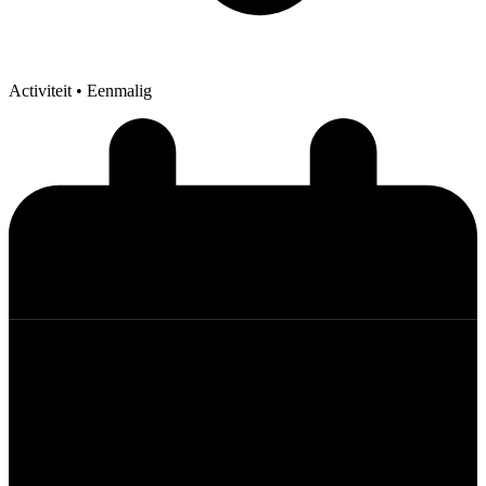
Activiteit
• Eenmalig