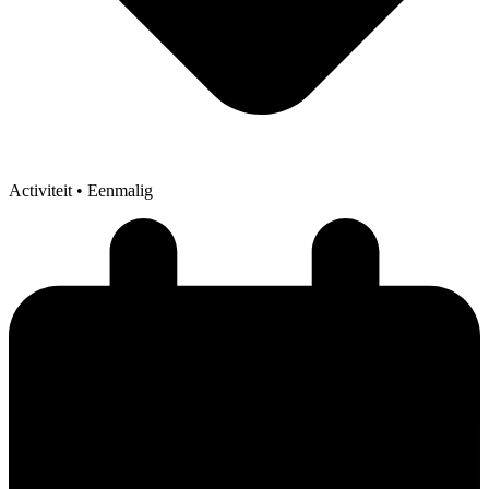
Activiteit
• Eenmalig