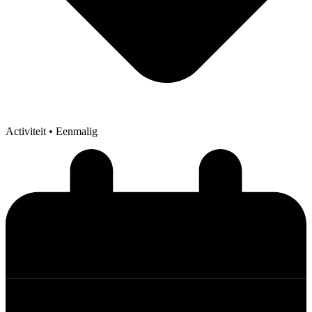
Activiteit
• Eenmalig