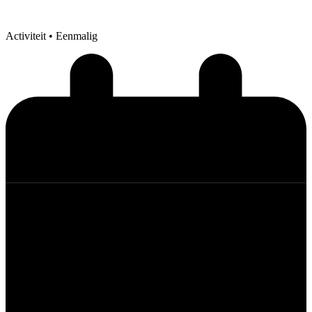
Activiteit
• Eenmalig