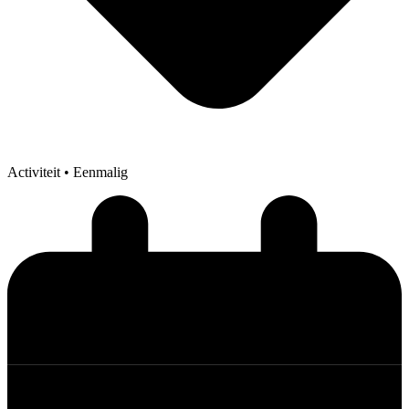
Activiteit
• Eenmalig