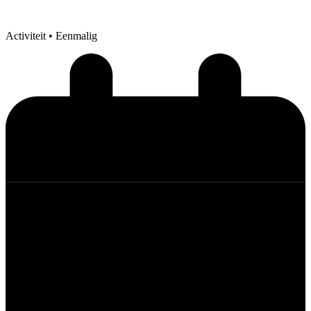
Activiteit
• Eenmalig