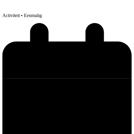
Activiteit
• Eenmalig