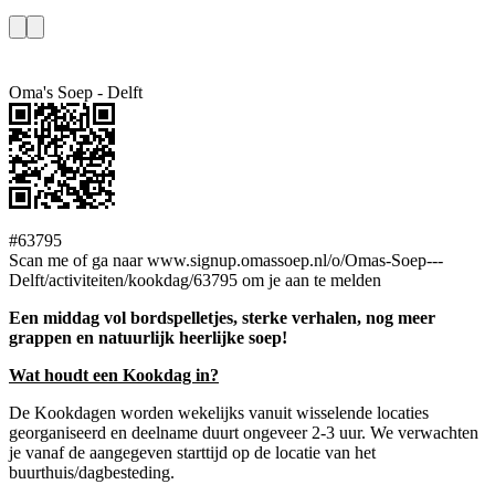
Oma's Soep - Delft
#63795
Scan me of ga naar www.signup.omassoep.nl/o/Omas-Soep---
Delft/activiteiten/kookdag/63795 om je aan te melden
Een middag vol bordspelletjes, sterke verhalen, nog meer
grappen en natuurlijk heerlijke soep!
Wat houdt een Kookdag in?
De Kookdagen worden wekelijks vanuit wisselende locaties
georganiseerd en deelname duurt ongeveer 2-3 uur. We verwachten
je vanaf de aangegeven starttijd op de locatie van het
buurthuis/dagbesteding.