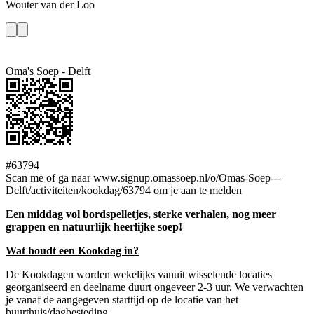
Wouter
van der Loo
Oma's Soep - Delft
#63794
Scan me of ga naar www.signup.omassoep.nl/o/Omas-Soep---
Delft/activiteiten/kookdag/63794 om je aan te melden
Een middag vol bordspelletjes, sterke verhalen, nog meer
grappen en natuurlijk heerlijke soep!
Wat houdt een Kookdag in?
De Kookdagen worden wekelijks vanuit wisselende locaties
georganiseerd en deelname duurt ongeveer 2-3 uur. We verwachten
je vanaf de aangegeven starttijd op de locatie van het
buurthuis/dagbesteding.