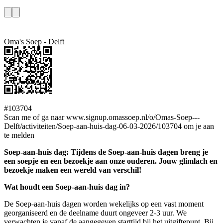
Oma's Soep - Delft
#103704
Scan me of ga naar www.signup.omassoep.nl/o/Omas-Soep---
Delft/activiteiten/Soep-aan-huis-dag-06-03-2026/103704 om je aan
te melden
Soep-aan-huis dag: Tijdens de Soep-aan-huis dagen breng je
een soepje en een bezoekje aan onze ouderen. Jouw glimlach en
bezoekje maken een wereld van verschil!
Wat houdt een Soep-aan-huis dag in?
De Soep-aan-huis dagen worden wekelijks op een vast moment
georganiseerd en de deelname duurt ongeveer 2-3 uur. We
verwachten je vanaf de aangegeven starttijd bij het uitgiftepunt. Bij