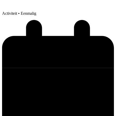
Activiteit
• Eenmalig