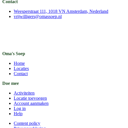
Contact
Weesperstraat 111, 1018 VN Amsterdam, Nederland
vrijwilligers@omassoep.nl
Oma's Soep
Home
Locaties
Contact
Doe mee
Activiteiten
Locatie toevoegen
Account aanmaken
Log in
Help
Content policy